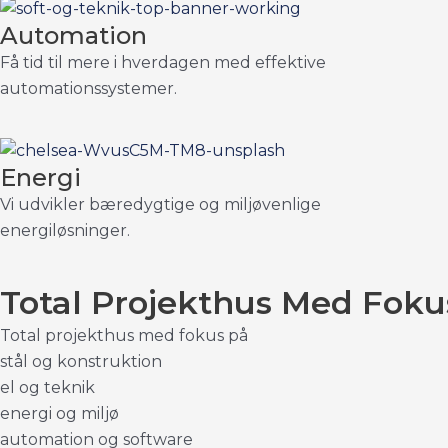
Automation
Få tid til mere i hverdagen med effektive
automationssystemer.
Energi
Vi udvikler bæredygtige og miljøvenlige
energiløsninger.
Total Projekthus Med Foku
Total
projekthus
med
fokus
på
s
t
å
l
o
g
k
o
n
s
t
r
u
k
t
i
o
n
e
l
o
g
t
e
k
n
i
k
e
n
e
r
g
i
o
g
m
i
l
j
ø
a
u
t
o
m
a
t
i
o
n
o
g
s
o
f
t
w
a
r
e