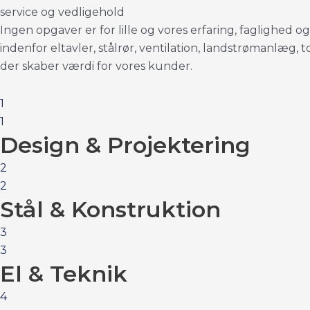
s
e
r
v
i
c
e
o
g
v
e
d
l
i
g
e
h
o
l
d
Ingen opgaver er for lille og vores erfaring, faglighed og
indenfor eltavler, stålrør, ventilation, landstrømanlæg
der skaber værdi for vores kunder.
1
1
Design & Projektering
2
2
Stål & Konstruktion
3
3
El & Teknik
4